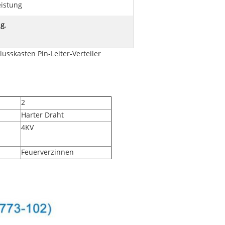
eistung
ng
,
sskasten Pin-Leiter-Verteiler
2
Harter Draht
4KV
Feuerverzinnen