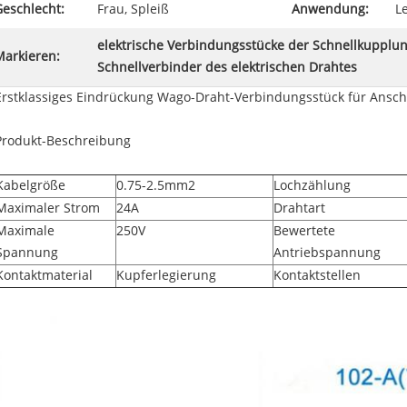
Geschlecht:
Frau, Spleiß
Anwendung:
L
elektrische Verbindungsstücke der Schnellkupplu
Markieren:
Schnellverbinder des elektrischen Drahtes
Erstklassiges Eindrückung Wago-Draht-Verbindungsstück für Anschlu
Produkt-Beschreibung
Kabelgröße
0.75-2.5mm2
Lochzählung
Maximaler Strom
24A
Drahtart
Maximale
250V
Bewertete
Spannung
Antriebspannung
Kontaktmaterial
Kupferlegierung
Kontaktstellen