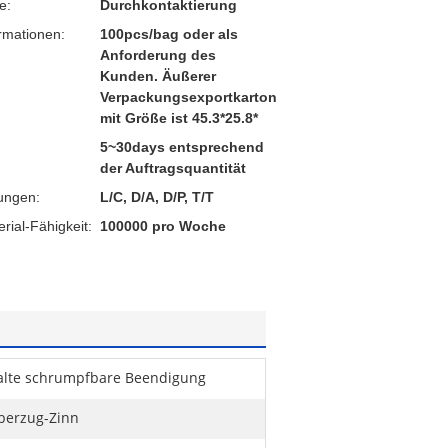
e:
Durchkontaktierung
rmationen:
100pcs/bag oder als
Anforderung des
Kunden. Äußerer
Verpackungsexportkarton
mit Größe ist 45.3*25.8*
5~30days entsprechend
der Auftragsquantität
ungen:
L/C, D/A, D/P, T/T
ial-Fähigkeit:
100000 pro Woche
alte schrumpfbare Beendigung
berzug-Zinn