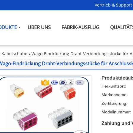
Vertrieb & Support 
ODUKTE
ÜBER UNS
FABRIK-AUSFLUG
QUALITÄT
s-Kabelschuhe
Wago-Eindrückung Draht-Verbindungsstücke für Ans
Wago-Eindrückung Draht-Verbindungsstücke für Anschlusskas
Produktdetail
Herkunftsort:
Markenname:
Zertifizierung:
Modellnummer:
Zahlung und 