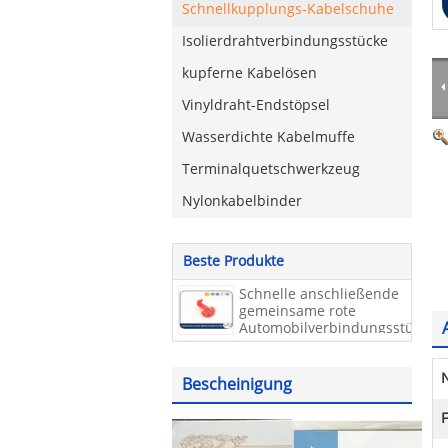
Schnellkupplungs-Kabelschuhe
Isolierdrahtverbindungsstücke
kupferne Kabelösen
Vinyldraht-Endstöpsel
Wasserdichte Kabelmuffe
Terminalquetschwerkzeug
Nylonkabelbinder
Beste Produkte
Schnelle anschließende
gemeinsame rote
Automobilverbindungsstück-
elektrische Falz-Kabel-
Verschluss-Anschlüsse
Bescheinigung
F