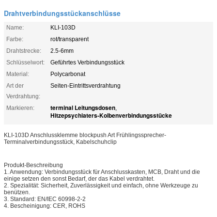
Drahtverbindungsstückanschlüsse
Name:
KLI-103D
Farbe:
rot/transparent
Drahtstrecke:
2.5-6mm
Schlüsselwort:
Geführtes Verbindungsstück
Material:
Polycarbonat
Art der
Seiten-Eintrittsverdrahtung
Verdrahtung:
terminal Leitungsdosen
Markieren:
,
Hitzepsychiaters-Kolbenverbindungsstücke
KLI-103D Anschlussklemme blockpush Art Frühlingssprecher-
Terminalverbindungsstück, Kabelschuhclip
Produkt-Beschreibung
1. Anwendung: Verbindungsstück für Anschlusskasten, MCB, Draht und die
einige setzen den sonst Bedarf, der das Kabel verdrahtet.
2. Spezialität: Sicherheit, Zuverlässigkeit und einfach, ohne Werkzeuge zu
benützen.
3. Standard: EN/IEC 60998-2-2
4. Bescheinigung: CER, ROHS