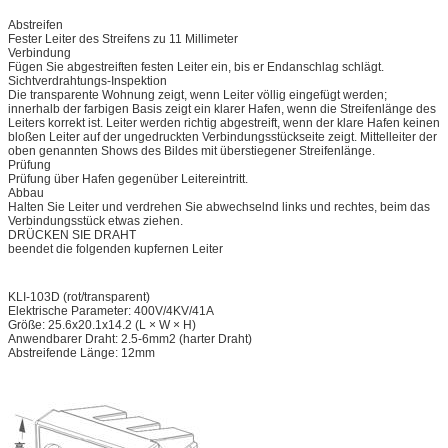
Abstreifen
Fester Leiter des Streifens zu 11 Millimeter
Verbindung
Fügen Sie abgestreiften festen Leiter ein, bis er Endanschlag schlägt.
Sichtverdrahtungs-Inspektion
Die transparente Wohnung zeigt, wenn Leiter völlig eingefügt werden;
innerhalb der farbigen Basis zeigt ein klarer Hafen, wenn die Streifenlänge des
Leiters korrekt ist. Leiter werden richtig abgestreift, wenn der klare Hafen keinen
bloßen Leiter auf der ungedruckten Verbindungsstückseite zeigt. Mittelleiter der
oben genannten Shows des Bildes mit überstiegener Streifenlänge.
Prüfung
Prüfung über Hafen gegenüber Leitereintritt.
Abbau
Halten Sie Leiter und verdrehen Sie abwechselnd links und rechtes, beim das
Verbindungsstück etwas ziehen.
DRÜCKEN SIE DRAHT
beendet die folgenden kupfernen Leiter
KLI-103D (rot/transparent)
Elektrische Parameter: 400V/4KV/41A
Größe: 25.6x20.1x14.2 (L × W × H)
Anwendbarer Draht: 2.5-6mm2 (harter Draht)
Abstreifende Länge: 12mm