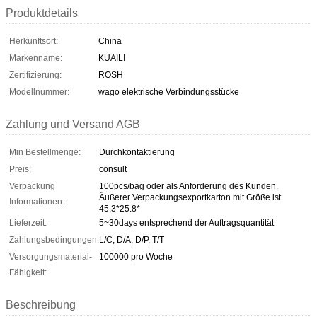
Produktdetails
Herkunftsort:
China
Markenname:
KUAILI
Zertifizierung:
ROSH
Modellnummer:
wago elektrische Verbindungsstücke
Zahlung und Versand AGB
Min Bestellmenge:
Durchkontaktierung
Preis:
consult
Verpackung
100pcs/bag oder als Anforderung des Kunden.
Äußerer Verpackungsexportkarton mit Größe ist
Informationen:
45.3*25.8*
Lieferzeit:
5~30days entsprechend der Auftragsquantität
Zahlungsbedingungen:
L/C, D/A, D/P, T/T
Versorgungsmaterial-
100000 pro Woche
Fähigkeit:
Beschreibung