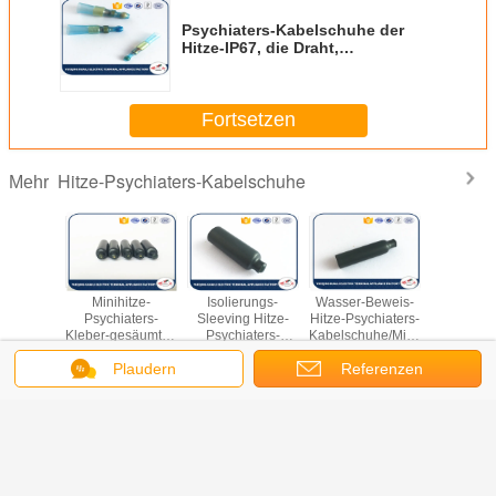
Psychiaters-Kabelschuhe der
Hitze-IP67, die Draht,
Betriebstemperatur -40 ~125 Grad
verstärken
Fortsetzen
Hitze-Psychiaters-Kabelschuhe
Mehr
leber
Minihitze-
Isolierungs-
Wasser-Beweis-
Ärmel-D
neten
Psychiaters-
Sleeving Hitze-
Hitze-Psychiaters-
Spleißn
lefin-
Kleber-gesäumtes
Psychiaters-
Kabelschuhe/Minikappen-
Lötmittel
erende
Kabel-/Draht-
Kabelschuhe/Niederspannungs-
Dichtungs-PA-
Lötmittel
Plaudern
Referenzen
pen-
Endstöpsel-
Kleber-gesäumte
Isolierung
begren
hwarzes
UVbeständiges
isolierende
Verbindun
Ändern Sie Sprache
sparentes
Kappen