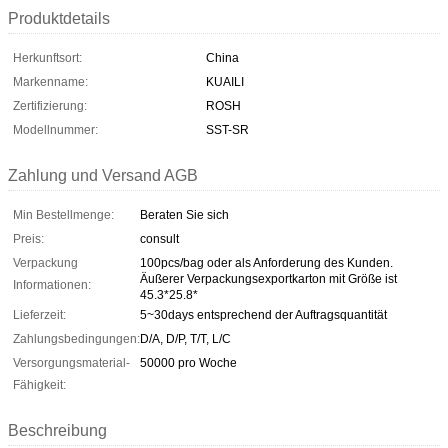
Produktdetails
Herkunftsort:
China
Markenname:
KUAILI
Zertifizierung:
ROSH
Modellnummer:
SST-SR
Zahlung und Versand AGB
Min Bestellmenge:
Beraten Sie sich
Preis:
consult
Verpackung
100pcs/bag oder als Anforderung des Kunden.
Äußerer Verpackungsexportkarton mit Größe ist
Informationen:
45.3*25.8*
Lieferzeit:
5~30days entsprechend der Auftragsquantität
Zahlungsbedingungen:
D/A, D/P, T/T, L/C
Versorgungsmaterial-
50000 pro Woche
Fähigkeit:
Beschreibung