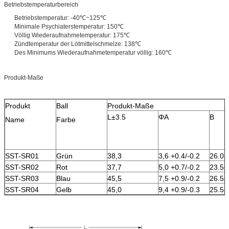
Betriebstemperaturbereich
Betriebstemperatur: -40℃~125℃
Minimale Psychiaterstemperatur: 150℃
Völlig Wiederaufnahmetemperatur: 175℃
Zündtemperatur der Lötmittelschmelze: 138℃
Des Minimums Wiederaufnahmetemperatur völlig: 160℃
Produkt-Maße
Produkt
Ball
Produkt-Maße
L±3.5
ΦA
B
Name
Farbe
SST-SR01
Grün
38,3
3,6 +0.4/-0.2
26.0±
SST-SR02
Rot
37,7
5,0 +0.7/-0.2
23.5±
SST-SR03
Blau
45,5
7,5 +0.9/-0.2
26.5±
SST-SR04
Gelb
45,0
9,4 +0.9/-0.3
25.5±