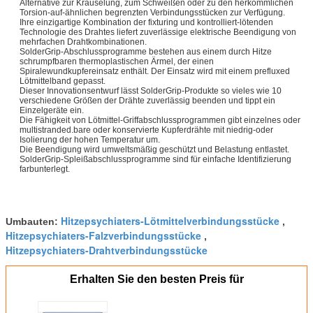
Alternative zur Kräuselung, zum Schweißen oder zu den herkömmlichen
Torsion-auf-ähnlichen begrenzten Verbindungsstücken zur Verfügung.
Ihre einzigartige Kombination der fixturing und kontrolliert-lötenden
Technologie des Drahtes liefert zuverlässige elektrische Beendigung von
mehrfachen Drahtkombinationen.
SolderGrip-Abschlussprogramme bestehen aus einem durch Hitze
schrumpfbaren thermoplastischen Ärmel, der einen
Spiralewundkupfereinsatz enthält. Der Einsatz wird mit einem prefluxed
Lötmittelband gepasst.
Dieser Innovationsentwurf lässt SolderGrip-Produkte so vieles wie 10
verschiedene Größen der Drähte zuverlässig beenden und tippt ein
Einzelgeräte ein.
Die Fähigkeit von Lötmittel-Griffabschlussprogrammen gibt einzelnes oder
multistranded.bare oder konservierte Kupferdrähte mit niedrig-oder
Isolierung der hohen Temperatur um.
Die Beendigung wird umweltsmäßig geschützt und Belastung entlastet.
SolderGrip-Spleißabschlussprogramme sind für einfache Identifizierung
farbunterlegt.
Hitzepsychiaters-Lötmittelverbindungsstücke
Umbauten:
,
Hitzepsychiaters-Falzverbindungsstücke
,
Hitzepsychiaters-Drahtverbindungsstücke
Erhalten Sie den besten Preis für