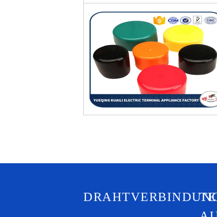
DRAHTVERBINDUN
T
A