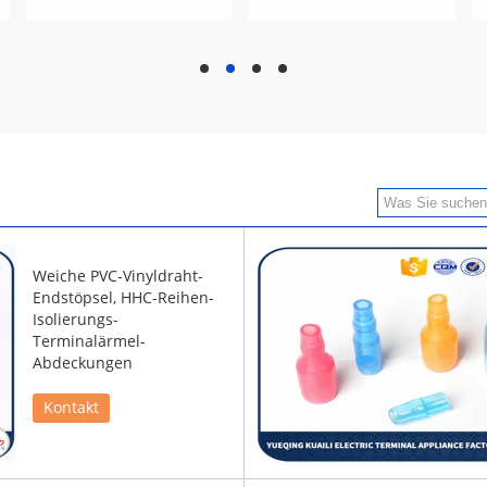
hd
hd
hd
hd
Weiche PVC-Vinyldraht-
Endstöpsel, HHC-Reihen-
Isolierungs-
Terminalärmel-
Abdeckungen
Kontakt