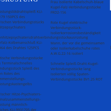
Frau isolierte Kabelschuh-blaue
Kugel-Falz-Verbindungsstücke
stungslötdrahtspleiß KLI-
FRD2-156
179 150PCS des
rischen Verbindungsstücks
Rote Kugel elektrische
itzepsychiaters
Verbindungsstück-
Isolierkorrosionsbeständigkeit
enhitzepsychiatersdrahtverbindungsstückausrüstung
erfalz-Kolbenanschluß KLI-
Mann, der vor die gemeinsamen
964 des Drahtes 125PCS
oder Isolierkabelschuhe rotes
A.W.G.22-16 isoliert
ttische Verbindungsstücke
s Terminalschnelles
Schnelle Spleiß-Draht-Kugel-
indungsstück Spleiß des
Verbindungsstücke lang
en Rotes des
isolierten völlig Spaten-
mmenstellungs-
Verbindungsstücke BV1.25 ROT
üstungskastengelbs
rischer Hitze-Psychiaters-
inalzusammenstellungs-
üstung männlich-
iches KLI-9931705 der