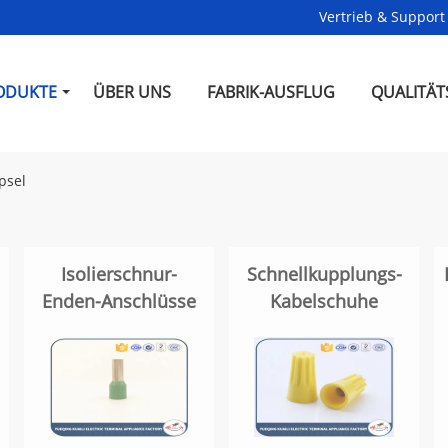
Vertrieb & Support 
ODUKTE
ÜBER UNS
FABRIK-AUSFLUG
QUALITÄT
psel
Isolierschnur-
Schnellkupplungs-
Enden-Anschlüsse
Kabelschuhe