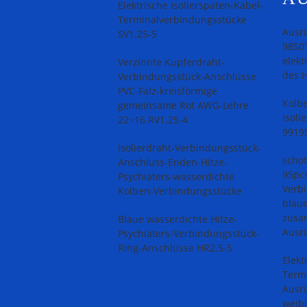
Elektrische Isolierspaten-Kabel-
Terminalverbindungsstücke
Ausrü
SV1.25-5
9850
elekt
Verzinnte Kupferdraht-
des H
Verbindungsstück-Anschlüsse
PVC-Falz-kreisförmige
Kolb
gemeinsame Rot AWG-Lehre
Isoli
22~16 RV1.25-4
9919
Isolierdraht-Verbindungsstück-
scho
Anschluss-Enden-Hitze-
95pc
Psychiaters-wasserdichte
Verb
Kolben-Verbindungsstücke
blau
zusa
Blaue wasserdichte Hitze-
Ausr
Psychiaters-Verbindungsstück-
Ring-Anschlüsse HR2.5-5
Elekt
Term
Ausr
weibl