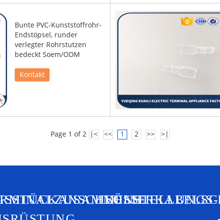
Bunte PVC-Kunststoffrohr-
Endstöpsel, runder
verlegter Rohrstutzen
bedeckt Soem/ODM
Kontakt
Page 1 of 2
|<
<<
1
2
>>
>|
GSSTÜCKANSCHLÜSSE
ERMINALZUSAMMENSTELLUNGS-
ISOLIERKABELS
USRÜSTUNG