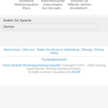
ner-
schottische
Klarsichtschachtel
Schnüren Sie
Trenn
zusammenstellungs-
Verbindungsstücke
Subpackaging,
Stiftende, welches
Terminalz
stung
95pcs
das rotes gelbes
die elektrische
Ausrüs
nschlüsse
Terminalschnelles
Blau elektrische
kaltgepresste
Isolierans
tung
 FDD
Verbindungsstück
Terminalausrüstung
Falzverbindungsstückausrüstu
MDD 
nnliche
Spleiß des blauen
sortierte, isolierte
KLI-9931556
Vinylmän
Ändern Sie Sprache
Rotes des
Drahtverbindungsstückausrüstung
400pcs isolierte
zusammenstellungs-
mit 180 PC
German
Ausrüstungskastengelbs
Nach Hause
|
Über uns
|
Treten Sie mit uns in Verbindung
|
Sitemap
|
Privacy
Policy
Tischplattenansicht
China Sortierte Terminalausrüstung Supplier.
Copyright © 2017 - 2026 Yueqing
Kuaili Electric Terminal Appliance Factory.
All rights reserved. Developed by
ECER