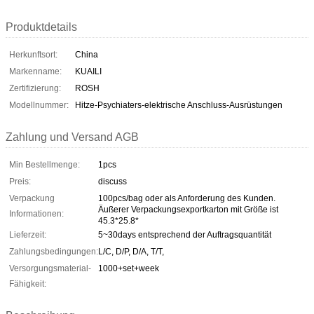
Produktdetails
Herkunftsort:
China
Markenname:
KUAILI
Zertifizierung:
ROSH
Modellnummer:
Hitze-Psychiaters-elektrische Anschluss-Ausrüstungen
Zahlung und Versand AGB
Min Bestellmenge:
1pcs
Preis:
discuss
Verpackung
100pcs/bag oder als Anforderung des Kunden.
Äußerer Verpackungsexportkarton mit Größe ist
Informationen:
45.3*25.8*
Lieferzeit:
5~30days entsprechend der Auftragsquantität
Zahlungsbedingungen:
L/C, D/P, D/A, T/T,
Versorgungsmaterial-
1000+set+week
Fähigkeit: