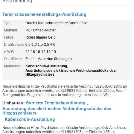
Beschreibung
Terminalzusammenstellungs-Ausrüstung
Typ:
Durch Hitze schrumpfbare Anschlüsse
Material:
PE+Tinned-Kupfer
Farbe:
Rotes blaues Gelb
Drahtstrecke:
0.5-1.0 1.5-2.5 4-6
A.W.G:
22-18 16-14 12-10
Oberfläche:
Zinn u. Mattezinn überzogen
Kabelschuh-Ausrüstung
Markieren:
,
Ausrüstung des elektrischen Verbindungsstücks des
Hitzepsychiaters
Neue elektrische Hitze-Psychiaters-elektrische Verbindungsstück-Anschluss-
Ausrüstungen männlich-weibliches KLI-9931705 der Einheits-125pcs Wenn
Sie irgendeine Frage bitte mit uns in Verbindung treten lassen Wir ...
Sortierte Terminalausrüstung
Umbauten:
,
Ausrüstung des elektrischen Verbindungsstücks des
Hitzepsychiaters
Kabelschuh-Ausrüstung
,
Neue elektrische Hitze-Psychiaters-elektrische Verbindungsstück-Anschluss-
Ausrüstungen männlich-weibliches KLI-9931705 der Einheits-125pcs