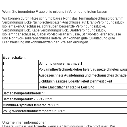
Wenn Sie irgendeine Frage bitte mit uns in Verbindung treten lassen
Wir können durch Hitze schrumpfbares Rohr, das Terminalabschlussprogramm
Verbindungsstücke Nicht-Isolierspaten-Anschlüsse auf Draht-Verbindungsstück
Isolierhaken-Anschlüsse, schrauben begrenzte Verbindungsstücke,
Verbindungsstück, Kabelverbindungsstück, Drahtverbindungsstück,
Isolierringanschlüsse, Gabel vor-Isolieranschlüsse, Stift vor-Isolieranschlüsse
und Rohr vor-Isolieranschlüsse liefern. Wir können gute Qualität und gute
Dienstleistung mit konkurrenzfähigen Preisen erbringen.
Eigenschaften:
1
Schrumpfungsverhältnis: 3:1
2
Polyamidheißschmelzkleber liefert ausgezeichnetes was
3
Ausgezeichnete Ausdehnung und mechanisches Schaden
4
Lichtdurchlässiges Ldeally liefert Dehnfestigkeit
5
Hohe Elastizität hält stabile Leistung
Betriebstemperaturbereich:
Betriebstemperatur: - 55℃-125℃
Minmum-Psychiater temerature: 80℃
Völlig Wiederaufnahmetemperatur: 130℃
Unternehmensinformationen:
Unsere Firma ist ein Experte, wenn sie Verbindungsstücke produziert. Wir