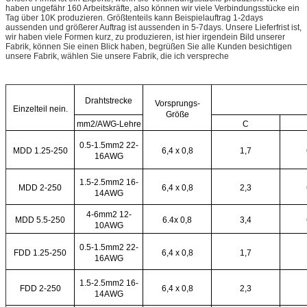
haben ungefähr 160 Arbeitskräfte, also können wir viele Verbindungsstücke ein
Tag über 10K produzieren. Größtenteils kann Beispielauftrag 1-2days
aussenden und größerer Auftrag ist aussenden in 5-7days. Unsere Lieferfrist ist,
wir haben viele Formen kurz, zu produzieren, ist hier irgendein Bild unserer
Fabrik, können Sie einen Blick haben, begrüßen Sie alle Kunden besichtigen
unsere Fabrik, wählen Sie unsere Fabrik, die ich verspreche
Drahtstrecke
Vorsprungs-
Einzelteil nein.
Größe
mm2/AWG-Lehre
C
0.5-1.5mm2 22-
MDD 1.25-250
6,4 x 0,8
1,7
16AWG
1.5-2.5mm2 16-
MDD 2-250
6,4 x 0,8
2,3
14AWG
4-6mm2 12-
MDD 5.5-250
6.4x 0,8
3,4
10AWG
0.5-1.5mm2 22-
FDD 1.25-250
6,4 x 0,8
1,7
16AWG
1.5-2.5mm2 16-
FDD 2-250
6,4 x 0,8
2,3
14AWG