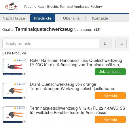
Yueqing Kuaili Electric Terminal Appliance Factory
Nach Hause
Produkte
Über uns
Kontakte
Terminalquetschwerkzeug
Qualität
fournisseur.
(12)
Beste Produkte
Roter Ratschen-Handanschluss-Quetschwerkzeug
LY-03C für die Kräuselung von Terminalansätzen,
Quetschwerkzeug der Kabelösen
Jetzt anfragen
Draht-Quetschwerkzeug von orange
Terminalzangen-Werkzeug-selbst- justierbarem
Kontakt
Terminalquetschwerkzeug VH2-07FL 22-14AWG SS
für weibliche Behälter isolierte Anschlüsse
Kontakt