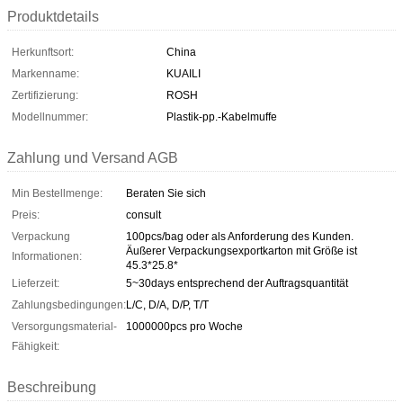
Produktdetails
Herkunftsort:
China
Markenname:
KUAILI
Zertifizierung:
ROSH
Modellnummer:
Plastik-pp.-Kabelmuffe
Zahlung und Versand AGB
Min Bestellmenge:
Beraten Sie sich
Preis:
consult
Verpackung
100pcs/bag oder als Anforderung des Kunden.
Äußerer Verpackungsexportkarton mit Größe ist
Informationen:
45.3*25.8*
Lieferzeit:
5~30days entsprechend der Auftragsquantität
Zahlungsbedingungen:
L/C, D/A, D/P, T/T
Versorgungsmaterial-
1000000pcs pro Woche
Fähigkeit:
Beschreibung