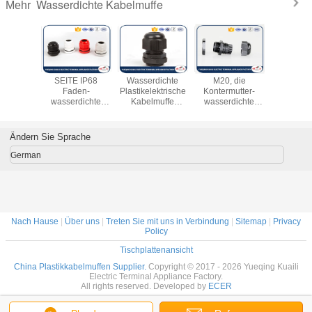
Wasserdichte Kabelmuffe
Mehr
dichte
SEITE IP68
Wasserdichte
M20, die
Wasserd
uffen-
Faden-
Plastikelektrische
Kontermutter-
wasserd
tik-
wasserdichte
Kabelmuffe
wasserdichte
Kabelmuf
nPA66
Nylonkabelmuffe
Berufs-SEITE
Kabelmuffe
der Plast
ffe Rohs
für graues
Nylonart
anfüllen,
Kabelm
stik
Plastikweiß
schließen Schutz
Ändern Sie Sprache
IP68 an
German
Nach Hause
|
Über uns
|
Treten Sie mit uns in Verbindung
|
Sitemap
|
Privacy
Policy
Tischplattenansicht
China Plastikkabelmuffen Supplier.
Copyright © 2017 - 2026 Yueqing Kuaili
Electric Terminal Appliance Factory.
All rights reserved. Developed by
ECER