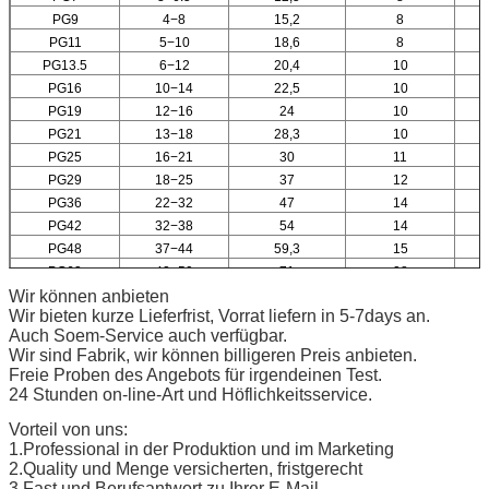
PG9
4−8
15,2
8
PG11
5−10
18,6
8
PG13.5
6−12
20,4
10
PG16
10−14
22,5
10
PG19
12−16
24
10
PG21
13−18
28,3
10
PG25
16−21
30
11
PG29
18−25
37
12
PG36
22−32
47
14
PG42
32−38
54
14
PG48
37−44
59,3
15
PG63
42−50
71
28
Wir können anbieten
Wir bieten kurze Lieferfrist, Vorrat liefern in 5-7days an.
Auch Soem-Service auch verfügbar.
Wir sind Fabrik, wir können billigeren Preis anbieten.
Freie Proben des Angebots für irgendeinen Test.
24 Stunden on-line-Art und Höflichkeitsservice.
Vorteil von uns:
1.Professional in der Produktion und im Marketing
2.Quality und Menge versicherten, fristgerecht
3.Fast und Berufsantwort zu Ihrer E-Mail