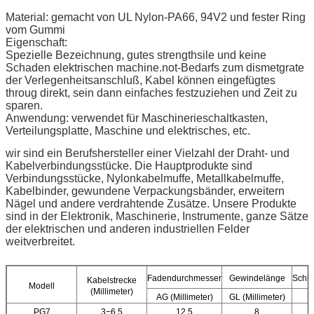
Material: gemacht von UL Nylon-PA66, 94V2 und fester Ring
vom Gummi
Eigenschaft:
Spezielle Bezeichnung, gutes strengthsile und keine
Schaden elektrischen machine.not-Bedarfs zum dismetgrate
der Verlegenheitsanschluß, Kabel können eingefügtes
throug direkt, sein dann einfaches festzuziehen und Zeit zu
sparen.
Anwendung: verwendet für Maschinerieschaltkasten,
Verteilungsplatte, Maschine und elektrisches, etc.
wir sind ein Berufshersteller einer Vielzahl der Draht- und
Kabelverbindungsstücke. Die Hauptprodukte sind
Verbindungsstücke, Nylonkabelmuffe, Metallkabelmuffe,
Kabelbinder, gewundene Verpackungsbänder, erweitern
Nägel und andere verdrahtende Zusätze. Unsere Produkte
sind in der Elektronik, Maschinerie, Instrumente, ganze Sätze
der elektrischen und anderen industriellen Felder
weitverbreitet.
Fadendurchmesser
Gewindelänge
Schlü
Kabelstrecke
Modell
(Millimeter)
AG (Millimeter)
GL (Millimeter)
PG7
3−6.5
12,5
8