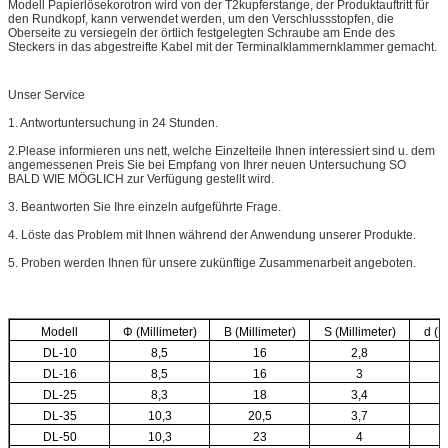
Modell Papierlösekorotron wird von der T2kupferstange, der Produktauftritt für
den Rundkopf, kann verwendet werden, um den Verschlussstopfen, die
Oberseite zu versiegeln der örtlich festgelegten Schraube am Ende des
Steckers in das abgestreifte Kabel mit der Terminalklammernklammer gemacht.
Unser Service
1. Antwortuntersuchung in 24 Stunden.
2.Please informieren uns nett, welche Einzelteile Ihnen interessiert sind u. dem
angemessenen Preis Sie bei Empfang von Ihrer neuen Untersuchung SO
BALD WIE MÖGLICH zur Verfügung gestellt wird.
3. Beantworten Sie Ihre einzeln aufgeführte Frage.
4. Löste das Problem mit Ihnen während der Anwendung unserer Produkte.
5. Proben werden Ihnen für unsere zukünftige Zusammenarbeit angeboten.
Modell
Φ (Millimeter)
B (Millimeter)
S (Millimeter)
d (M
DL-10
8,5
16
2,8
DL-16
8,5
16
3
DL-25
8,3
18
3,4
DL-35
10,3
20,5
3,7
DL-50
10,3
23
4