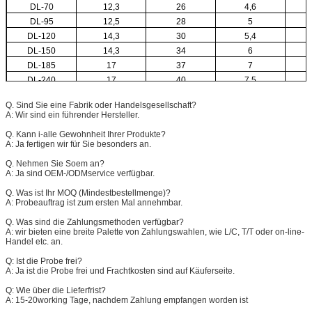
DL-70
12,3
26
4,6
DL-95
12,5
28
5
DL-120
14,3
30
5,4
DL-150
14,3
34
6
DL-185
17
37
7
DL-240
17
40
7,5
DL-300
21
50
9
Q. Sind Sie eine Fabrik oder Handelsgesellschaft?
A: Wir sind ein führender Hersteller.
Q. Kann i-alle Gewohnheit Ihrer Produkte?
A: Ja fertigen wir für Sie besonders an.
Q. Nehmen Sie Soem an?
A: Ja sind OEM-/ODMservice verfügbar.
Q. Was ist Ihr MOQ (Mindestbestellmenge)?
A: Probeauftrag ist zum ersten Mal annehmbar.
Q. Was sind die Zahlungsmethoden verfügbar?
A: wir bieten eine breite Palette von Zahlungswahlen, wie L/C, T/T oder on-line-
Handel etc. an.
Q: Ist die Probe frei?
A: Ja ist die Probe frei und Frachtkosten sind auf Käuferseite.
Q: Wie über die Lieferfrist?
A: 15-20working Tage, nachdem Zahlung empfangen worden ist