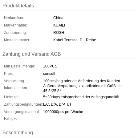
Produktdetails
Herkunftsort:
China
Markenname:
KUAILI
Zertifizierung:
ROSH
Modellnummer:
Kabel Terminal-DL-Reihe
Zahlung und Versand AGB
Min Bestellmenge:
100PCS
Preis:
consult
Verpackung
100pcs/bag oder als Anforderung des Kunden.
Äußerer Verpackungsexportkarton mit Größe ist
Informationen:
45.3*25.8*
Lieferzeit:
5~30days entsprechend der Auftragsquantität
Zahlungsbedingungen:
L/C, D/A, D/P, T/T
Versorgungsmaterial-
1000000pcs pro Woche
Fähigkeit:
Beschreibung