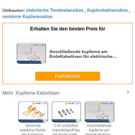
elektrische Terminalansätze
Kupferdrahtansätze
Umbauten:
,
,
verzinnte Kupferansätze
Erhalten Sie den besten Preis für
Anschließende kupferne am
EndeKabelösen für elektrisches
Kabel-Installation
Fortsetzen
Kupferne Kabelösen
Mehr
s Kabel-
Verzinnte
C45 schließen
Anschließende
T2-konser
nsatz-
kupferne Reihe
männlichen/Frau
kupferne am
kupfe
rische
der Kabelöse-
die Nadel-kalten
EndeKabelösen
Kabel