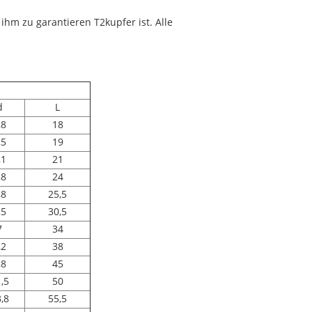
 ihm zu garantieren T2kupfer ist. Alle
d
L
,8
18
,5
19
,1
21
,8
24
,8
25,5
,5
30,5
7
34
,2
38
,8
45
,5
50
,8
55,5