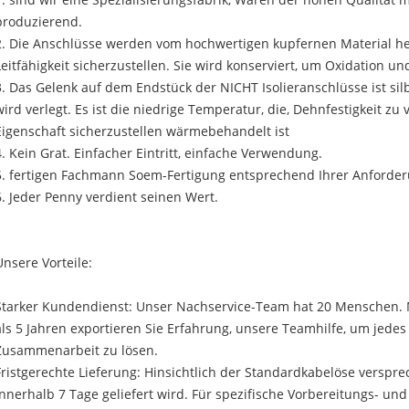
1. sind wir eine Spezialisierungsfabrik, Waren der hohen Qualität 
produzierend.
2. Die Anschlüsse werden vom hochwertigen kupfernen Material her
Leitfähigkeit sicherzustellen. Sie wird konserviert, um Oxidation u
3. Das Gelenk auf dem Endstück der NICHT Isolieranschlüsse ist si
wird verlegt. Es ist die niedrige Temperatur, die, Dehnfestigkeit zu
Eigenschaft sicherzustellen wärmebehandelt ist
4. Kein Grat. Einfacher Eintritt, einfache Verwendung.
5. fertigen Fachmann Soem-Fertigung entsprechend Ihrer Anforde
6. Jeder Penny verdient seinen Wert.
Unsere Vorteile:
Starker Kundendienst: Unser Nachservice-Team hat 20 Menschen.
als 5 Jahren exportieren Sie Erfahrung, unsere Teamhilfe, um jed
Zusammenarbeit zu lösen.
Fristgerechte Lieferung: Hinsichtlich der Standardkabelöse verspre
innerhalb 7 Tage geliefert wird. Für spezifische Vorbereitungs- und