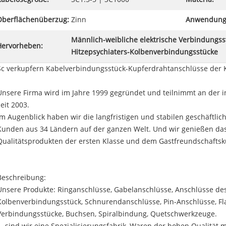
Oberflächenüberzug:
Zinn
Anwendung
Männlich-weibliche elektrische Verbindungss
Hervorheben:
Hitzepsychiaters-Kolbenverbindungsstücke
Sc verkupfern Kabelverbindungsstück-Kupferdrahtanschlüsse der 
Unsere Firma wird im Jahre 1999 gegründet und teilnimmt an der in
seit 2003.
Im Augenblick haben wir die langfristigen und stabilen geschäftli
Kunden aus 34 Ländern auf der ganzen Welt. Und wir genießen da
Qualitätsprodukten der ersten Klasse und dem Gastfreundschafts
Beschreibung:
Unsere Produkte: Ringanschlüsse, Gabelanschlüsse, Anschlüsse de
Kolbenverbindungsstück, Schnurendanschlüsse, Pin-Anschlüsse, Fl
Verbindungsstücke, Buchsen, Spiralbindung, Quetschwerkzeuge.