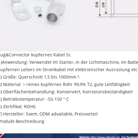
Lug&Connector kupfernes Kabel Sc
1)Anwendung: Verwendet im Starter, in der Lichtmaschine, im Batte
kupfernen Leiters im Stromkabel mit elektronischer Ausrüstung etc
2) Größe: Querschnitt 1,5 bis 1000mm ².
3) Material: > reines kupfernes Rohr 99,9% T2, gute Leitfähigkeit
4) Oberflächenbehandlung: Konserviert, Korrosionsbeständigkeit
5) Betriebstemperatur: -55-150 ° C
6) Zertifikat: ROHS
7) Hersteller: Soem, ODM advailable, Preisvorteil
Produkt-Beschreibung