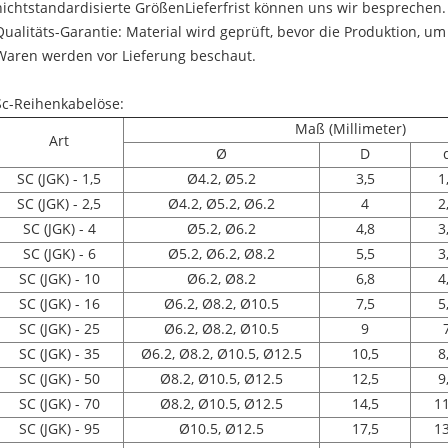
nichtstandardisierte GrößenLieferfrist können uns wir besprechen.
Qualitäts-Garantie: Material wird geprüft, bevor die Produktion, um
Waren werden vor Lieferung beschaut.
Sc-Reihenkabelöse:
Maß (Millimeter)
Art
Ø
D
SC (JGK) - 1,5
Ø4.2, Ø5.2
3,5
1
SC (JGK) - 2,5
Ø4.2, Ø5.2, Ø6.2
4
2
SC (JGK) - 4
Ø5.2, Ø6.2
4,8
3
SC (JGK) - 6
Ø5.2, Ø6.2, Ø8.2
5,5
3
SC (JGK) - 10
Ø6.2, Ø8.2
6,8
4
SC (JGK) - 16
Ø6.2, Ø8.2, Ø10.5
7,5
5
SC (JGK) - 25
Ø6.2, Ø8.2, Ø10.5
9
SC (JGK) - 35
Ø6.2, Ø8.2, Ø10.5, Ø12.5
10,5
8
SC (JGK) - 50
Ø8.2, Ø10.5, Ø12.5
12,5
9
SC (JGK) - 70
Ø8.2, Ø10.5, Ø12.5
14,5
11
SC (JGK) - 95
Ø10.5, Ø12.5
17,5
13