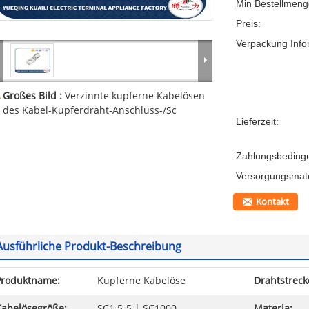
Min Bestellmeng
Preis:
Verpackung Info
Großes Bild :
Verzinnte kupferne Kabelösen
des Kabel-Kupferdraht-Anschluss-/Sc
Lieferzeit:
Zahlungsbeding
Versorgungsmater
Kontakt
Ausführliche Produkt-Beschreibung
Produktname:
Kupferne Kabelöse
Drahtstreck
Kabelösegröße:
SC1.5-5 | SC1000
Materia: