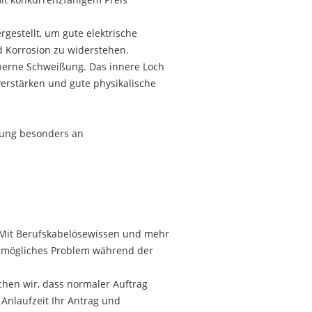
mit konkurrenzfähigem Preis
gestellt, um gute elektrische
nd Korrosion zu widerstehen.
lberne Schweißung. Das innere Loch
 verstärken und gute physikalische
rung besonders an
 Mit Berufskabelösewissen und mehr
es mögliches Problem während der
chen wir, dass normaler Auftrag
 Anlaufzeit Ihr Antrag und