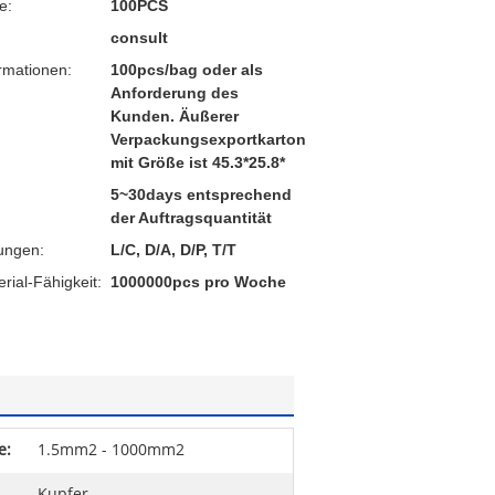
e:
100PCS
consult
rmationen:
100pcs/bag oder als
Anforderung des
Kunden. Äußerer
Verpackungsexportkarton
mit Größe ist 45.3*25.8*
5~30days entsprechend
der Auftragsquantität
ungen:
L/C, D/A, D/P, T/T
ial-Fähigkeit:
1000000pcs pro Woche
e:
1.5mm2 - 1000mm2
Kupfer