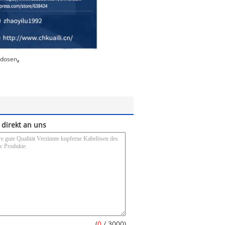
,
sdosen
 direkt an uns
(
0
/ 3000)