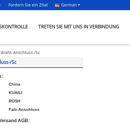
:
Fordern Sie ein Zitat
German
SKONTROLLE
TRETEN SIE MIT UNS IN VERBINDUNG
rdraht-Anschluss-/Sc
luss-/Sc
s:
China
KUAILI
ROSH
Falz-Anschluss
Versand AGB: