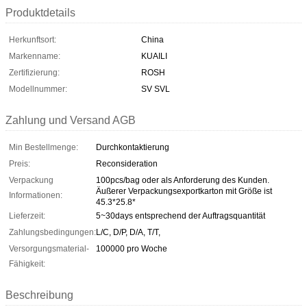
Produktdetails
Herkunftsort:
China
Markenname:
KUAILI
Zertifizierung:
ROSH
Modellnummer:
SV SVL
Zahlung und Versand AGB
Min Bestellmenge:
Durchkontaktierung
Preis:
Reconsideration
Verpackung
100pcs/bag oder als Anforderung des Kunden.
Äußerer Verpackungsexportkarton mit Größe ist
Informationen:
45.3*25.8*
Lieferzeit:
5~30days entsprechend der Auftragsquantität
Zahlungsbedingungen:
L/C, D/P, D/A, T/T,
Versorgungsmaterial-
100000 pro Woche
Fähigkeit:
Beschreibung