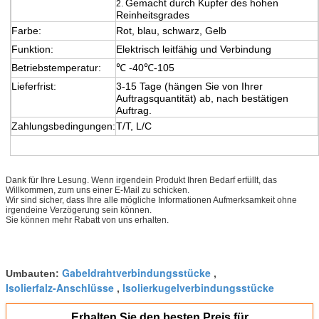
Gemacht durch Kupfer des hohen
2.
Reinheitsgrades
Farbe:
Rot, blau, schwarz, Gelb
Funktion:
Elektrisch leitfähig und Verbindung
Betriebstemperatur:
℃ -40℃-105
Lieferfrist:
3-15 Tage (hängen Sie von Ihrer
Auftragsquantität) ab, nach bestätigen
Auftrag.
Zahlungsbedingungen:
T/T, L/C
Dank für Ihre Lesung. Wenn irgendein Produkt Ihren Bedarf erfüllt, das
Willkommen, zum uns einer E-Mail zu schicken.
Wir sind sicher, dass Ihre alle mögliche Informationen Aufmerksamkeit ohne
irgendeine Verzögerung sein können.
Sie können mehr Rabatt von uns erhalten.
Gabeldrahtverbindungsstücke
Umbauten:
,
Isolierfalz-Anschlüsse
Isolierkugelverbindungsstücke
,
Erhalten Sie den besten Preis für