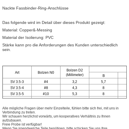
Nackte Fassbinder-Ring-Anschlüsse
Das folgende wird im Detail über dieses Produkt gezeigt:
Material: Copper&-Messing
Material der Isolierung: PVC
Stärke kann pro die Anforderungen des Kunden unterschiedlich
sein.
Bolzen D2
Art
Bolzen N0
(Millimeter)
B
SV 3.5-3
#4
3,2
5,7
SV 3.5-4
#8
4,3
8
SV 3.5-5
#10
5,3
8
SV 3.5-6
1/4
6,5
12
Alle mögliche Fragen über mehr Einzelteile, fühlen bitte sich frei, mit uns in
Verbindung zu treten.
Wir schauen herzlichst vorwärts, um kooperatives Verhältnis zu Ihnen
aufzubauen.
Freie Probe ist verfügbar!
Wenn Sie irgendwelche Teile benötigen, bitte schicken Sie uns Ihre