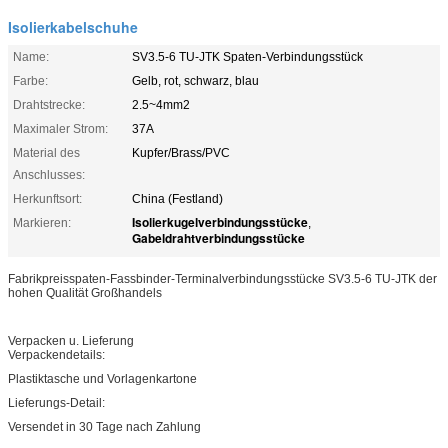
Isolierkabelschuhe
Name:
SV3.5-6 TU-JTK Spaten-Verbindungsstück
Farbe:
Gelb, rot, schwarz, blau
Drahtstrecke:
2.5~4mm2
Maximaler Strom:
37A
Material des
Kupfer/Brass/PVC
Anschlusses:
Herkunftsort:
China (Festland)
Isolierkugelverbindungsstücke
Markieren:
,
Gabeldrahtverbindungsstücke
Fabrikpreisspaten-Fassbinder-Terminalverbindungsstücke SV3.5-6 TU-JTK der
hohen Qualität Großhandels
Verpacken u. Lieferung
Verpackendetails:
Plastiktasche und Vorlagenkartone
Lieferungs-Detail:
Versendet in 30 Tage nach Zahlung