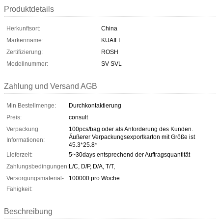
Produktdetails
Herkunftsort:
China
Markenname:
KUAILI
Zertifizierung:
ROSH
Modellnummer:
SV SVL
Zahlung und Versand AGB
Min Bestellmenge:
Durchkontaktierung
Preis:
consult
Verpackung
100pcs/bag oder als Anforderung des Kunden.
Äußerer Verpackungsexportkarton mit Größe ist
Informationen:
45.3*25.8*
Lieferzeit:
5~30days entsprechend der Auftragsquantität
Zahlungsbedingungen:
L/C, D/P, D/A, T/T,
Versorgungsmaterial-
100000 pro Woche
Fähigkeit:
Beschreibung