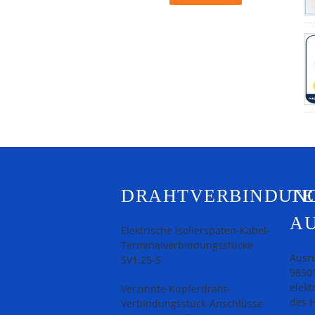
DRAHTVERBINDUN
T
A
Elektrische Isolierspaten-Kabel-
Terminalverbindungsstücke
Ausrü
SV1.25-5
9850
elekt
Verzinnte Kupferdraht-
des H
Verbindungsstück-Anschlüsse