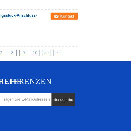
ungsstück-Anschluss-
Kontakt
7
8
9
10
>>
>|
CHUHE
REFERENZEN
Senden Sie