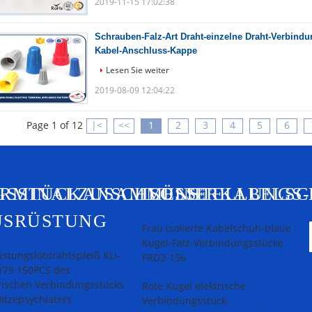
2019-11-15 17:02:38
Schrauben-Falz-Art Draht-einzelne Draht-Verbind
Kabel-Anschluss-Kappe
Lesen Sie weiter
2019-08-09 12:04:22
Page 1 of 12
|<
<<
1
2
3
4
5
6
GSSTÜCKANSCHLÜSSE
ERMINALZUSAMMENSTELLUNGS-
ISOLIERKABELS
USRÜSTUNG
Frau isolierte Kabelschuh-blaue
Kugel-Falz-Verbindungsstücke
stungslötdrahtspleiß KLI-
FRD2-156
179 150PCS des
rischen Verbindungsstücks
Rote Kugel elektrische
itzepsychiaters
Verbindungsstück-