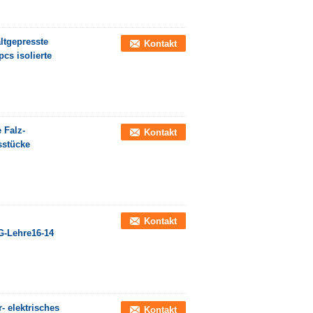
altgepresste
Kontakt
cs isolierte
 Falz-
Kontakt
sstücke
Kontakt
G-Lehre16-14
 elektrisches
Kontakt