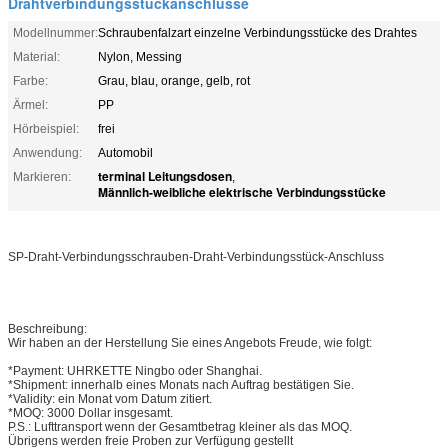
Drahtverbindungsstückanschlüsse
Modellnummer:
Schraubenfalzart einzelne Verbindungsstücke des Drahtes
Material:
Nylon, Messing
Farbe:
Grau, blau, orange, gelb, rot
Ärmel:
PP
Hörbeispiel:
frei
Anwendung:
Automobil
terminal Leitungsdosen
Markieren:
,
Männlich-weibliche elektrische Verbindungsstücke
SP-Draht-Verbindungsschrauben-Draht-Verbindungsstück-Anschluss
Beschreibung:
Wir haben an der Herstellung Sie eines Angebots Freude, wie folgt:
*Payment: UHRKETTE Ningbo oder Shanghai.
*Shipment: innerhalb eines Monats nach Auftrag bestätigen Sie.
*Validity: ein Monat vom Datum zitiert.
*MOQ: 3000 Dollar insgesamt.
P.S.: Lufttransport wenn der Gesamtbetrag kleiner als das MOQ.
Übrigens werden freie Proben zur Verfügung gestellt