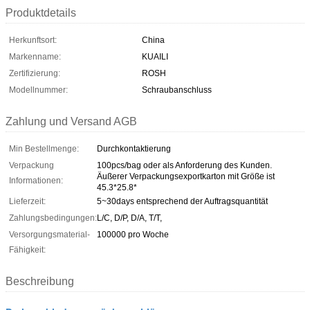
Produktdetails
Herkunftsort:
China
Markenname:
KUAILI
Zertifizierung:
ROSH
Modellnummer:
Schraubanschluss
Zahlung und Versand AGB
Min Bestellmenge:
Durchkontaktierung
Verpackung
100pcs/bag oder als Anforderung des Kunden.
Äußerer Verpackungsexportkarton mit Größe ist
Informationen:
45.3*25.8*
Lieferzeit:
5~30days entsprechend der Auftragsquantität
Zahlungsbedingungen:
L/C, D/P, D/A, T/T,
Versorgungsmaterial-
100000 pro Woche
Fähigkeit:
Beschreibung