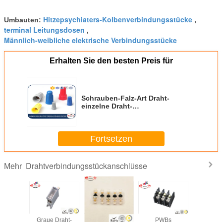
Hitzepsychiaters-Kolbenverbindungsstücke
Umbauten:
,
terminal Leitungsdosen
,
Männlich-weibliche elektrische Verbindungsstücke
Erhalten Sie den besten Preis für
Schrauben-Falz-Art Draht-
einzelne Draht-
Verbindungsstück-Anschluss-
Kabel-Anschluss-Kappe
Fortsetzen
Drahtverbindungsstückanschlüsse
Mehr
senvier
Graue Draht-
0.35mm ² -
PWBs
Verzin