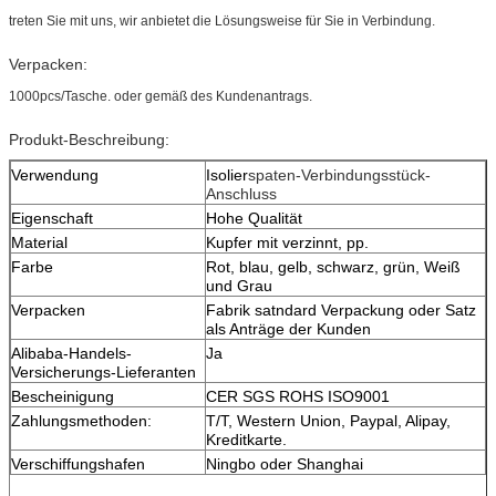
treten Sie mit uns, wir anbietet die Lösungsweise für Sie in Verbindung.
Verpacken:
1000pcs/Tasche. oder gemäß des Kundenantrags.
Produkt-Beschreibung:
Verwendung
Isolier
spaten-Verbindungsstück-
Anschluss
Eigenschaft
Hohe Qualität
Material
Kupfer mit verzinnt, pp.
Farbe
Rot, blau, gelb, schwarz, grün, Weiß
und Grau
Verpacken
Fabrik satndard Verpackung oder Satz
als Anträge der Kunden
Alibaba-Handels-
Ja
Versicherungs-Lieferanten
Bescheinigung
CER SGS ROHS ISO9001
Zahlungsmethoden:
T/T, Western Union, Paypal, Alipay,
Kreditkarte.
Verschiffungshafen
Ningbo oder Shanghai