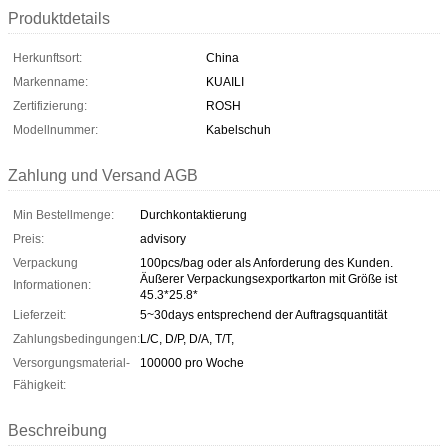
Produktdetails
Herkunftsort:
China
Markenname:
KUAILI
Zertifizierung:
ROSH
Modellnummer:
Kabelschuh
Zahlung und Versand AGB
Min Bestellmenge:
Durchkontaktierung
Preis:
advisory
Verpackung
100pcs/bag oder als Anforderung des Kunden.
Äußerer Verpackungsexportkarton mit Größe ist
Informationen:
45.3*25.8*
Lieferzeit:
5~30days entsprechend der Auftragsquantität
Zahlungsbedingungen:
L/C, D/P, D/A, T/T,
Versorgungsmaterial-
100000 pro Woche
Fähigkeit:
Beschreibung