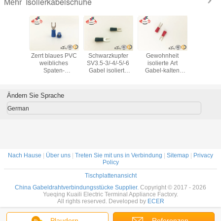
Isolierkabelschuhe
Mehr
Kugel
Zerrt blaues PVC
Schwarzkupfer
Gewohnheit
Blaues K
rische
weibliches
SV3.5-3/-4/-5/-6
isolierte Art
Isolierkab
ngsstück-
Spaten-
Gabel isolierte
Gabel-kalten
mit verz
rrosionsbeständigkeit
Isolierverbindungsstück
elektrischer Draht-
Presse-
Isolier
luß
SV 2-
Falz-
Kabelschuh-Falz
Anschlüs
4/konserviertes
Anschlussspatenanschluß
der Kabelschuh-U
RVS 
Ändern Sie Sprache
Kupfer u-Art
Kabelöse
German
Nach Hause
|
Über uns
|
Treten Sie mit uns in Verbindung
|
Sitemap
|
Privacy
Policy
Tischplattenansicht
China Gabeldrahtverbindungsstücke Supplier.
Copyright © 2017 - 2026
Yueqing Kuaili Electric Terminal Appliance Factory.
All rights reserved. Developed by
ECER
Plaudern
Referenzen