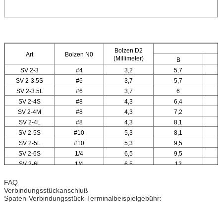
Bolzen D2
Art
Bolzen N0
(Millimeter)
B
SV 2-3
#4
3,2
5,7
SV 2-3.5S
#6
3,7
5,7
SV 2-3.5L
#6
3,7
6
SV 2-4S
#8
4,3
6,4
SV 2-4M
#8
4,3
7,2
SV 2-4L
#8
4,3
8,1
SV 2-5S
#10
5,3
8,1
SV 2-5L
#10
5,3
9,5
SV 2-6S
1/4
6,5
9,5
SV 2-6L
1/4
6,5
12
SV 2-8
1/4
8,5
14,5
FAQ
Verbindungsstückanschluß
Spaten-Verbindungsstück-Terminalbeispielgebühr: