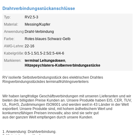
Drahtverbindungsstückanschlüsse
Typ:
RV2.5-3
Material:
Messing/Kupfer
Anwendung:
Draht-Verbindung
Farbe:
Rotes blaues Schwarz-Gelb
AWG-Lehre:
22-16
Kabelgröße:
0.5-1.5/1.5-2.5/2.5-4/4-6
terminal Leitungsdosen
Markieren:
,
Hitzepsychiaters-Kolbenverbindungsstücke
RV isolierte Selbstverbindungsstück des elektrischen Drahtes
Ringverbindungsstückdes terminalfrühlingsverteilers
Wir haben langfristige Geschäftsverbindungen mit unseren Lieferanten und wir
bieten die billigsten Preise Kunden an. Unsere Produkte haben EIS, CER, TUV,
UL, RoHS, Zustimmungen ISO9001 und werden weit in 43 Länder in der Welt
exportiert. Unsere Produkte sind, mit hohem ästhetischem Wert und
konkurrenzfähigen Preisen innovativ, also sind sie sehr gut
aus der ganzen Welt empfangen durch unsere Kunden.
1. Anwendung: Drahtverbindung.