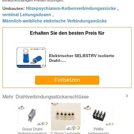
konkurrenzfähigen Preisen erbringen.
Hitzepsychiaters-Kolbenverbindungsstücke
Umbauten:
,
terminal Leitungsdosen
,
Männlich-weibliche elektrische Verbindungsstücke
Erhalten Sie den besten Preis für
Elektrischer SELBSTRV isolierte
Draht-
Verbindungsstücke/Frühlings-
Verteiler
Fortsetzen
Drahtverbindungsstückanschlüsse
Mehr
senvier
Graue Draht-
0.35mm ² -
PWBs
Verzin
i Draht-
Verbindungsstück-
0.75mm ² schnelle
beiliegender
kupfe