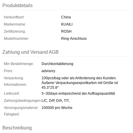
Produktdetails
Herkunftsort:
China
Markenname:
KUAILI
Zertifizierung:
ROSH
Modellnummer:
Ring-Anschluss
Zahlung und Versand AGB
Min Bestellmenge:
Durchkontaktierung
Preis:
advisory
Verpackung
100pcs/bag oder als Anforderung des Kunden.
Äußerer Verpackungsexportkarton mit Größe ist
Informationen:
45.3*25.8*
Lieferzeit:
5~30days entsprechend der Auftragsquantität
Zahlungsbedingungen:
L/C, D/P, D/A, T/T,
Versorgungsmaterial-
100000 pro Woche
Fähigkeit:
Beschreibung