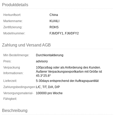
Produktdetails
Herkunftsort:
China
Markenname:
KUAILI
Zertifizierung:
ROHS
Modellnummer:
FJ6/DFY1, FJ6/DFY2
Zahlung und Versand AGB
Min Bestellmenge:
Durchkontaktierung
Preis:
advisory
Verpackung
100pcs/bag oder als Anforderung des Kunden.
Äußerer Verpackungsexportkarton mit Größe ist
Informationen:
45.3*25.8*
Lieferzeit:
5-30days entsprechend der Auftragsquantität
Zahlungsbedingungen:
L/C, T/T, D/A, D/P
Versorgungsmaterial-
100000 pro Woche
Fähigkeit:
Beschreibung