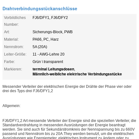
Drahtverbindungsstückanschlüsse
Vorbildliches
FJ6/DFY1, FJ6/DFY2
Number:
Art:
Sicherungs-Block, PWB
Material:
PA66, PC, Harz
Nennstrom:
5A (20A)
Leiter-Größe:
11 - AWG-Lehre 20
Farbe:
Grün \ transparent
terminal Leitungsdosen
Markieren:
,
Männlich-weibliche elektrische Verbindungsstücke
Messender Verteiler der elektrischen Energie der Drähte der Phase vier oder
drei des Typs drei FJ6/DFY1,2
Allgemein:
FJ6/DFY1,2 Art messende Verteiler der Energie sind die speziellen Verteiler, die
Standardverdrahtung in messenden Ausrüstungen der Energie beantragt
werden. Sie sind auch für Sekundärstromkreis der Nennspannung bis zu 660V
passend und Nennstrom bis zu 20A.They werden benutzt, um die elektrischen
Ausrüstungen wie Energiemeter, elektrisches Instrument zu ändern oder zu