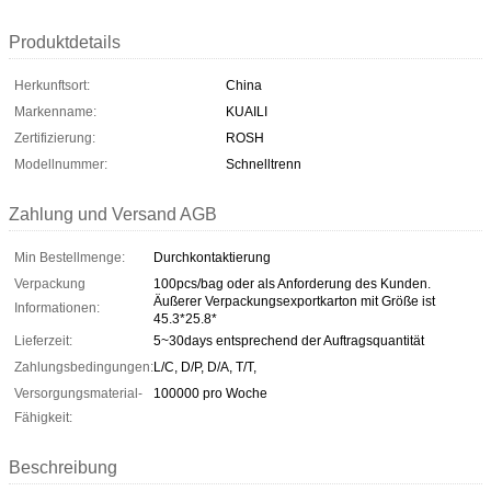
Produktdetails
Herkunftsort:
China
Markenname:
KUAILI
Zertifizierung:
ROSH
Modellnummer:
Schnelltrenn
Zahlung und Versand AGB
Min Bestellmenge:
Durchkontaktierung
Verpackung
100pcs/bag oder als Anforderung des Kunden.
Äußerer Verpackungsexportkarton mit Größe ist
Informationen:
45.3*25.8*
Lieferzeit:
5~30days entsprechend der Auftragsquantität
Zahlungsbedingungen:
L/C, D/P, D/A, T/T,
Versorgungsmaterial-
100000 pro Woche
Fähigkeit:
Beschreibung