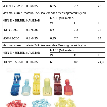
MDFN 1.25-250
0.8×6.35
6,35
7,7
23
Maximal curren: materia 15A: isolierendes Messingmateri: Nylon
MASS (Millimeter)
KEIN EINZELTEIL
NAMETAB
W
F
L
FDFN 2-250
0.8×6.35
6,6
7,3
22
MDFN 2-250
0.8×6.35
6,35
7,7
24
Maximal curren: materia 24A: isolierendes Messingmateri: Nylon
MASS (Millimeter)
KEIN EINZELTEIL
NAMETAB
W
F
L
FDFNY 5.5-250
0.8×6.35
6,6
8,8
24,3
MDFNY 5.5-250
0.8×6.35
6,35
11
24,6