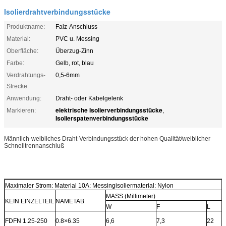
Isolierdrahtverbindungsstücke
Produktname:
Falz-Anschluss
Material:
PVC u. Messing
Oberfläche:
Überzug-Zinn
Farbe:
Gelb, rot, blau
Verdrahtungs-
0,5-6mm
Strecke:
Anwendung:
Draht- oder Kabelgelenk
elektrische Isolierverbindungsstücke
Markieren:
,
Isolierspatenverbindungsstücke
Männlich-weibliches Draht-Verbindungsstück der hohen Qualität/weiblicher
Schnelltrennanschluß
Maximaler Strom: Material 10A: Messingisoliermaterial: Nylon
MASS (Millimeter)
KEIN EINZELTEIL
NAMETAB
W
F
L
FDFN 1.25-250
0.8×6.35
6,6
7,3
22