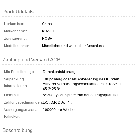
Produktdetails
Herkunftsort:
China
Markenname:
KUAILI
Zertifizierung:
ROSH
Modellnummer:
Männlicher und weiblicher Anschluss
Zahlung und Versand AGB
Min Bestellmenge:
Durchkontaktierung
Verpackung
100pcs/bag oder als Anforderung des Kunden.
Äußerer Verpackungsexportkarton mit Größe ist
Informationen:
45.3*25.8*
Lieferzeit:
5~30days entsprechend der Auftragsquantität
Zahlungsbedingungen:
L/C, D/P, D/A, T/T,
Versorgungsmaterial-
100000 pro Woche
Fähigkeit:
Beschreibung