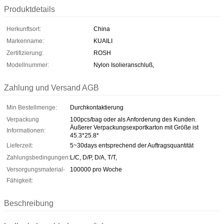
Produktdetails
Herkunftsort:
China
Markenname:
KUAILI
Zertifizierung:
ROSH
Modellnummer:
Nylon Isolieranschluß,
Zahlung und Versand AGB
Min Bestellmenge:
Durchkontaktierung
Verpackung
100pcs/bag oder als Anforderung des Kunden.
Äußerer Verpackungsexportkarton mit Größe ist
Informationen:
45.3*25.8*
Lieferzeit:
5~30days entsprechend der Auftragsquantität
Zahlungsbedingungen:
L/C, D/P, D/A, T/T,
Versorgungsmaterial-
100000 pro Woche
Fähigkeit:
Beschreibung