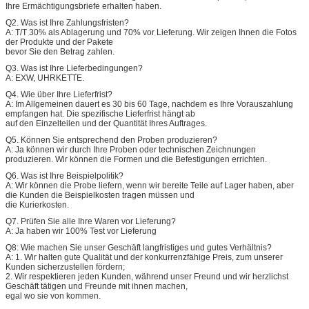
Ihre Ermächtigungsbriefe erhalten haben.
Q2. Was ist Ihre Zahlungsfristen?
A: T/T 30% als Ablagerung und 70% vor Lieferung. Wir zeigen Ihnen die Fotos
der Produkte und der Pakete
bevor Sie den Betrag zahlen.
Q3. Was ist Ihre Lieferbedingungen?
A: EXW, UHRKETTE.
Q4. Wie über Ihre Lieferfrist?
A: Im Allgemeinen dauert es 30 bis 60 Tage, nachdem es Ihre Vorauszahlung
empfangen hat. Die spezifische Lieferfrist hängt ab
auf den Einzelteilen und der Quantität Ihres Auftrages.
Q5. Können Sie entsprechend den Proben produzieren?
A: Ja können wir durch Ihre Proben oder technischen Zeichnungen
produzieren. Wir können die Formen und die Befestigungen errichten.
Q6. Was ist Ihre Beispielpolitik?
A: Wir können die Probe liefern, wenn wir bereite Teile auf Lager haben, aber
die Kunden die Beispielkosten tragen müssen und
die Kurierkosten.
Q7. Prüfen Sie alle Ihre Waren vor Lieferung?
A: Ja haben wir 100% Test vor Lieferung
Q8: Wie machen Sie unser Geschäft langfristiges und gutes Verhältnis?
A: 1. Wir halten gute Qualität und der konkurrenzfähige Preis, zum unserer
Kunden sicherzustellen fördern;
2. Wir respektieren jeden Kunden, während unser Freund und wir herzlichst
Geschäft tätigen und Freunde mit ihnen machen,
egal wo sie von kommen.