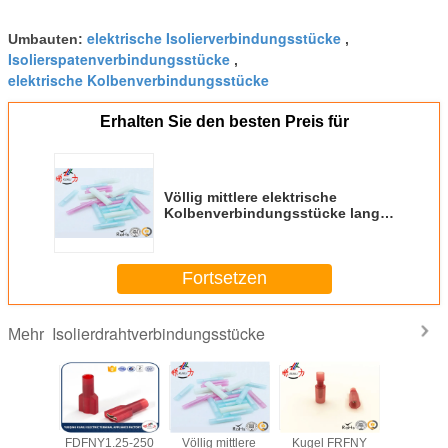
elektrische Isolierverbindungsstücke
Umbauten:
,
Isolierspatenverbindungsstücke
,
elektrische Kolbenverbindungsstücke
Erhalten Sie den besten Preis für
Völlig mittlere elektrische
Kolbenverbindungsstücke lange
Isolierart Nylon
Fortsetzen
Isolierdrahtverbindungsstücke
Mehr
upplungs-
FDFNY1.25-250
Völlig mittlere
Kugel FRFNY
Elektri