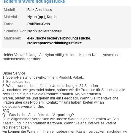
Isolierdrahtverbindungsstücke
Modell:
Falz-Anschluss
Material:
Nylon (pp.), Kupfer
Farbe:
Rot/Blau/Gelb
Schlüsselwort:
Nylon Isolieranschluß
elektrische Isolierverbindungsstücke
Markieren:
,
Isolierspatenverbindungsstücke
Heißer Verkaufs-lange Art Nylon-völlig mittleres Kolben-Kabel-Anschluss-
Isolierverbindungsstück
Unser Service
1. Soem-Herstellungswillkommen: Produkt, Paket…
2. Beispielauftrag
3. Wir antworten Ihnen für Ihre Untersuchung in 24 Stunden.
4., nachdem wir gesendet haben, spüren wir die Produkte für Sie sobald alle
zwei Tage auf, bis Sie die Produkte erhalten. Als Sie erhielten
Waren, prüfen sie und geben mir ein Feedback. Wenn Sie irgendwelche
Fragen über das Problem, Kontakt mit uns haben, bieten wir an
die Lösungsweise für Sie.
FAQ
Q1. Was ist Ihre Ausdrücke der Verpackung?
A: Im Allgemeinen verpacken wir unsere Waren in den neutralen weißen
Kästen und in den braunen Kartonen. Wenn Sie erlaubterweise Patent
registriert haben,
wir können die Waren in Ihren eingebrannten Kästen verpacken, nachdem wir