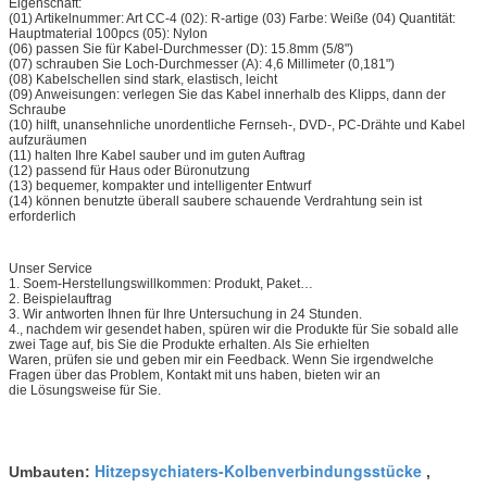
Eigenschaft:
(01) Artikelnummer: Art CC-4 (02): R-artige (03) Farbe: Weiße (04) Quantität:
Hauptmaterial 100pcs (05): Nylon
(06) passen Sie für Kabel-Durchmesser (D): 15.8mm (5/8")
(07) schrauben Sie Loch-Durchmesser (A): 4,6 Millimeter (0,181")
(08) Kabelschellen sind stark, elastisch, leicht
(09) Anweisungen: verlegen Sie das Kabel innerhalb des Klipps, dann der
Schraube
(10) hilft, unansehnliche unordentliche Fernseh-, DVD-, PC-Drähte und Kabel
aufzuräumen
(11) halten Ihre Kabel sauber und im guten Auftrag
(12) passend für Haus oder Büronutzung
(13) bequemer, kompakter und intelligenter Entwurf
(14) können benutzte überall saubere schauende Verdrahtung sein ist
erforderlich
Unser Service
1. Soem-Herstellungswillkommen: Produkt, Paket…
2. Beispielauftrag
3. Wir antworten Ihnen für Ihre Untersuchung in 24 Stunden.
4., nachdem wir gesendet haben, spüren wir die Produkte für Sie sobald alle
zwei Tage auf, bis Sie die Produkte erhalten. Als Sie erhielten
Waren, prüfen sie und geben mir ein Feedback. Wenn Sie irgendwelche
Fragen über das Problem, Kontakt mit uns haben, bieten wir an
die Lösungsweise für Sie.
Hitzepsychiaters-Kolbenverbindungsstücke
Umbauten:
,