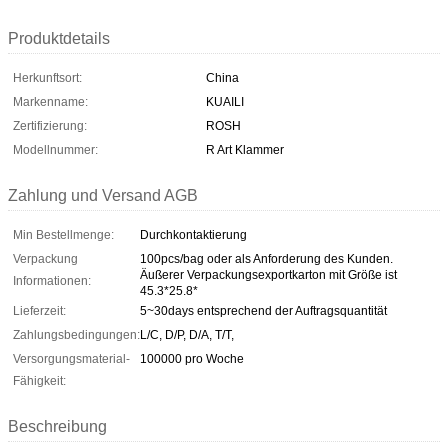
Produktdetails
Herkunftsort:
China
Markenname:
KUAILI
Zertifizierung:
ROSH
Modellnummer:
R Art Klammer
Zahlung und Versand AGB
Min Bestellmenge:
Durchkontaktierung
Verpackung
100pcs/bag oder als Anforderung des Kunden.
Äußerer Verpackungsexportkarton mit Größe ist
Informationen:
45.3*25.8*
Lieferzeit:
5~30days entsprechend der Auftragsquantität
Zahlungsbedingungen:
L/C, D/P, D/A, T/T,
Versorgungsmaterial-
100000 pro Woche
Fähigkeit:
Beschreibung