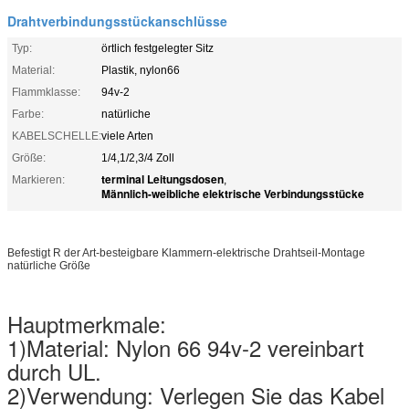
Drahtverbindungsstückanschlüsse
Typ:
örtlich festgelegter Sitz
Material:
Plastik, nylon66
Flammklasse:
94v-2
Farbe:
natürliche
KABELSCHELLE:
viele Arten
Größe:
1/4,1/2,3/4 Zoll
terminal Leitungsdosen
Markieren:
,
Männlich-weibliche elektrische Verbindungsstücke
Befestigt R der Art-besteigbare Klammern-elektrische Drahtseil-Montage
natürliche Größe
Hauptmerkmale:
1)Material: Nylon 66 94v-2 vereinbart
durch UL.
2)Verwendung: Verlegen Sie das Kabel