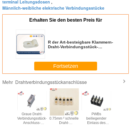
terminal Leitungsdosen
,
Männlich-weibliche elektrische Verbindungsstücke
Erhalten Sie den besten Preis für
R der Art-besteigbare Klammern-
Draht-Verbindungsstück-
Anschluss-elektrische Drahtseil-
Montage-Klipp
Fortsetzen
Drahtverbindungsstückanschlüsse
Mehr
senvier
Graue Draht-
0.35mm ² -
PWBs
Verzin
i Draht-
Verbindungsstück-
0.75mm ² schnelle
beiliegender
kupfe
upplungs-
Anschluss-
Draht-
Einlass des
Kabelös
iler-
Hochspannung
Verbindungsstück-
Netzverteilungs-
Kabe