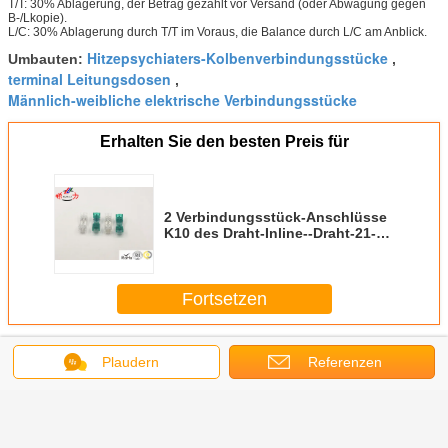
T/T: 30% Ablagerung, der Betrag gezahlt vor Versand (oder Abwägung gegen
B-/Lkopie).
L/C: 30% Ablagerung durch T/T im Voraus, die Balance durch L/C am Anblick.
Hitzepsychiaters-Kolbenverbindungsstücke
Umbauten:
,
terminal Leitungsdosen
,
Männlich-weibliche elektrische Verbindungsstücke
Erhalten Sie den besten Preis für
2 Verbindungsstück-Anschlüsse
K10 des Draht-Inline--Draht-21-
26AWG mit langer Lebenszeit
Fortsetzen
Drahtverbindungsstückanschlüsse
Mehr
Plaudern
Referenzen