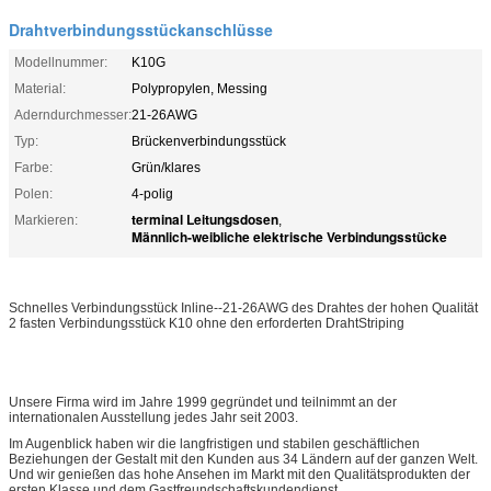
Drahtverbindungsstückanschlüsse
Modellnummer:
K10G
Material:
Polypropylen, Messing
Aderndurchmesser:
21-26AWG
Typ:
Brückenverbindungsstück
Farbe:
Grün/klares
Polen:
4-polig
terminal Leitungsdosen
Markieren:
,
Männlich-weibliche elektrische Verbindungsstücke
Schnelles Verbindungsstück Inline--21-26AWG des Drahtes der hohen Qualität
2 fasten Verbindungsstück K10 ohne den erforderten DrahtStriping
Unsere Firma wird im Jahre 1999 gegründet und teilnimmt an der
internationalen Ausstellung jedes Jahr seit 2003.
Im Augenblick haben wir die langfristigen und stabilen geschäftlichen
Beziehungen der Gestalt mit den Kunden aus 34 Ländern auf der ganzen Welt.
Und wir genießen das hohe Ansehen im Markt mit den Qualitätsprodukten der
ersten Klasse und dem Gastfreundschaftskundendienst.