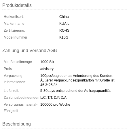
Produktdetails
Herkunftsort:
China
Markenname:
KUAILI
Zertifizierung:
ROHS
Modellnummer:
K10G
Zahlung und Versand AGB
Min Bestellmenge:
1000 Stk.
Preis:
advisory
Verpackung
100pcs/bag oder als Anforderung des Kunden.
Äußerer Verpackungsexportkarton mit Größe ist
Informationen:
45.3*25.8*
Lieferzeit:
5-30days entsprechend der Auftragsquantität
Zahlungsbedingungen:
L/C, T/T, D/P, D/A
Versorgungsmaterial-
100000 pro Woche
Fähigkeit:
Beschreibung