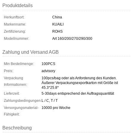
Produktdetails
Herkunftsort:
China
Markenname:
KUAILI
Zertifizierung:
ROHS
Modellnummer:
Art 160/200/270/290/300
Zahlung und Versand AGB
Min Bestellmenge:
100PCS
Preis:
advisory
Verpackung
100pcs/bag oder als Anforderung des Kunden.
Äußerer Verpackungsexportkarton mit Größe ist
Informationen:
45.3*25.8*
Lieferzeit:
5-30days entsprechend der Auftragsquantität
Zahlungsbedingungen:
L / C, T / T
Versorgungsmaterial-
10000 pro Woche
Fähigkeit:
Beschreibung