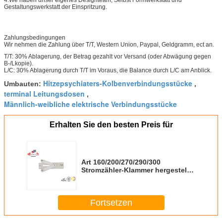
4.We haben unser eigenes Designteam, Selbst Formwerkstatt und
Gestaltungswerkstatt der Einspritzung.
Zahlungsbedingungen
Wir nehmen die Zahlung über T/T, Western Union, Paypal, Geldgramm, ect an.
T/T: 30% Ablagerung, der Betrag gezahlt vor Versand (oder Abwägung gegen
B-/Lkopie).
L/C: 30% Ablagerung durch T/T im Voraus, die Balance durch L/C am Anblick.
Hitzepsychiaters-Kolbenverbindungsstücke
Umbauten:
,
terminal Leitungsdosen
,
Männlich-weibliche elektrische Verbindungsstücke
Erhalten Sie den besten Preis für
Art 160/200/270/290/300
Stromzähler-Klammer hergestellt
von der Plastik-/Zink-Legierung
Fortsetzen